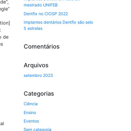
de“,
mestrado UNIFEB
ngle”
Dentfix no CIOSP 2022
Implantes dentários Dentfix são selo
tion]
5 estrelas
t
o de
es
Comentários
Arquivos
setembro 2023
Categorias
Ciência
Ensino
Eventos
al
Sem categoria