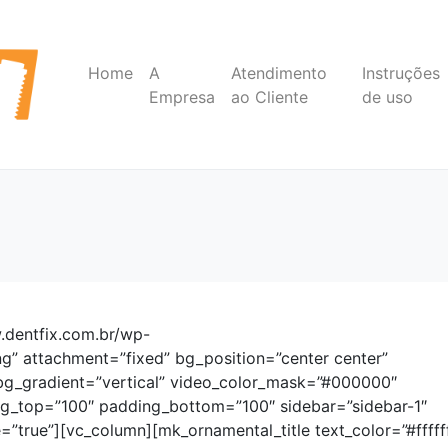
Home
A
Atendimento
Instruções
Empresa
ao Cliente
de uso
dentfix.com.br/wp-
” attachment=”fixed” bg_position=”center center”
bg_gradient=”vertical” video_color_mask=”#000000″
ng_top=”100″ padding_bottom=”100″ sidebar=”sidebar-1″
true”][vc_column][mk_ornamental_title text_color=”#fffff