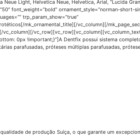
 Neue Light, Helvetica Neue, Helvetica, Arial, “Lucida Gran
e=”50″ font_weight=”bold” ornament_style=”norman-short-si
guages=”” trp_param_show=”true”
otéticos[/mk_ornamental_title][/vc_column][/mk_page_sec
[/vc_column][/vc_row][vc_row][vc_column][vc_column_tex
tom: 0px !important;}”]A Dentfix possui sistema complet
árias parafusadas, próteses múltiplas parafusadas, prótes
 qualidade de produção Suíça, o que garante um excepcion