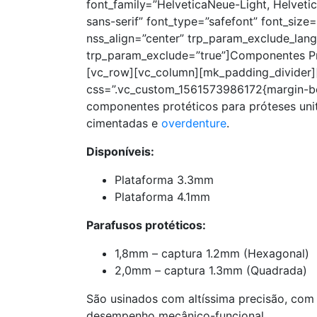
font_family=”HelveticaNeue-Light, Helvetica
sans-serif” font_type=”safefont” font_siz
nss_align=”center” trp_param_exclude_lan
trp_param_exclude=”true”]Componentes Pr
[vc_row][vc_column][mk_padding_divider]
css=”.vc_custom_1561573986172{margin-bot
componentes protéticos para próteses unit
cimentadas e
overdenture
.
Disponíveis:
Plataforma 3.3mm
Plataforma 4.1mm
Parafusos protéticos:
1,8mm – captura 1.2mm (Hexagonal)
2,0mm – captura 1.3mm (Quadrada)
São usinados com altíssima precisão, com
desempenho mecânico-funcional.